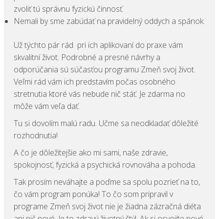
zvoliť tú správnu fyzickú činnosť.
Nemali by sme zabúdať na pravidelný oddych a spánok.
Už týchto pár rád pri ich aplikovaní do praxe vám
skvalitní život. Podrobné a presné návrhy a
odporúčania sú súčasťou programu Zmeň svoj život.
Veľmi rád vám ich predstavím počas osobného
stretnutia ktoré vás nebude nič stáť. Je zdarma no
môže vám veľa dať.
Tu si dovolím malú radu. Učme sa neodkladať dôležité
rozhodnutia!
A čo je dôležitejšie ako mi sami, naše zdravie,
spokojnosť, fyzická a psychická rovnováha a pohoda.
Tak prosím neváhajte a poďme sa spolu pozrieť na to,
čo vám program ponúka! To čo som pripravil v
programe Zmeň svoj život nie je žiadna zázračná diéta
ani nič nové. Je to zdravý životný štýl. Ak si osvojíte nové