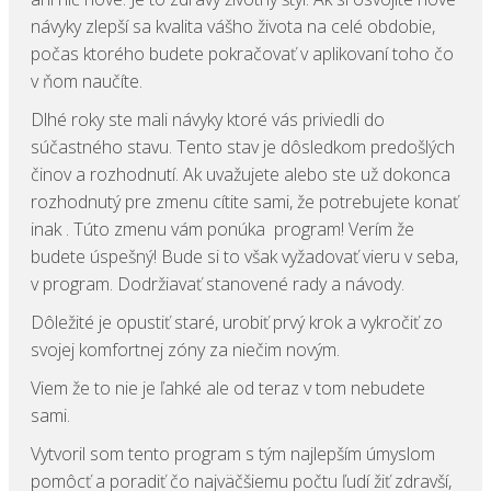
návyky zlepší sa kvalita vášho života na celé obdobie,
počas ktorého budete pokračovať v aplikovaní toho čo
v ňom naučíte.
Dlhé roky ste mali návyky ktoré vás priviedli do
súčastného stavu. Tento stav je dôsledkom predošlých
činov a rozhodnutí. Ak uvažujete alebo ste už dokonca
rozhodnutý pre zmenu cítite sami, že potrebujete konať
inak . Túto zmenu vám ponúka program! Verím že
budete úspešný! Bude si to však vyžadovať vieru v seba,
v program. Dodržiavať stanovené rady a návody.
Dôležité je opustiť staré, urobiť prvý krok a vykročiť zo
svojej komfortnej zóny za niečim novým.
Viem že to nie je ľahké ale od teraz v tom nebudete
sami.
Vytvoril som tento program s tým najlepším úmyslom
pomôcť a poradiť čo najväčšiemu počtu ľudí žiť zdravší,