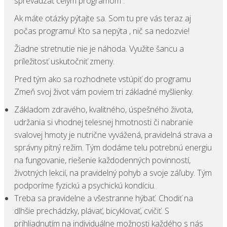
sprevádzať celým programom .
Ak máte otázky pýtajte sa. Som tu pre vás teraz aj
počas programu! Kto sa nepýta , nič sa nedozvie!
Žiadne stretnutie nie je náhoda. Využite šancu a
príležitosť uskutočniť zmeny.
Pred tým ako sa rozhodnete vstúpiť do programu
Zmeň svoj život vám poviem tri základné myšlienky.
Základom zdravého, kvalitného, úspešného života,
udržania si vhodnej telesnej hmotnosti či nabranie
svalovej hmoty je nutrične vyvážená, pravidelná strava a
správny pitný režim. Tým dodáme telu potrebnú energiu
na fungovanie, riešenie každodenných povinností,
životných lekcií, na pravidelný pohyb a svoje záľuby. Tým
podporíme fyzickú a psychickú kondíciu.
Treba sa pravidelne a všestranne hýbať. Chodiť na
dlhšie prechádzky, plávať, bicyklovať, cvičiť. S
prihliadnutím na individuálne možnosti každého s nás