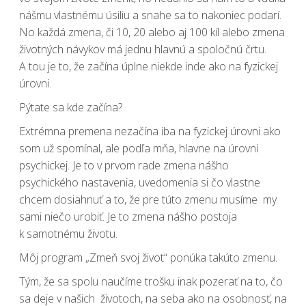
nášmu vlastnému úsiliu a snahe sa to nakoniec podarí.
No každá zmena, či 10, 20 alebo aj 100 kíl alebo zmena
životných návykov má jednu hlavnú a spoločnú črtu.
A tou je to, že začína úplne niekde inde ako na fyzickej
úrovni.
Pýtate sa kde začína?
Extrémna premena
nezačína iba na fyzickej úrovni ako
som už spomínal, ale podľa mňa, hlavne na úrovni
psychickej. Je to v prvom rade zmena nášho
psychického nastavenia, uvedomenia si čo vlastne
chcem dosiahnuť a to, že pre túto zmenu musíme my
sami niečo urobiť. Je to zmena nášho postoja
k samotnému životu.
Môj program „Zmeň svoj život“ ponúka takúto zmenu.
Tým, že sa spolu naučíme trošku inak pozerať na to, čo
sa deje v našich životoch, na seba ako na osobnosť, na