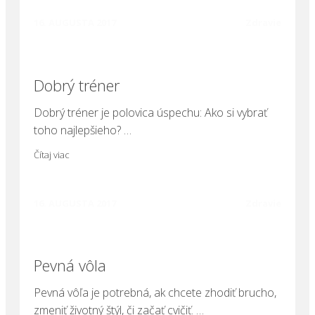
16. AUGUSTA 2017
Zdravie
Dobrý tréner
Dobrý tréner je polovica úspechu: Ako si vybrať
toho najlepšieho? …
Čítaj viac
16. AUGUSTA 2017
Zdravie
Pevná vôla
Pevná vôľa je potrebná, ak chcete zhodiť brucho,
zmeniť životný štýl, či začať cvičiť. …