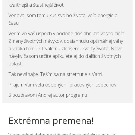
kvalitnejší a šťastnejší život.
Venoval som tomu kus svojho života, veľa energie a
času.
Verím vo váš úspech v podobe dosiahnutia vášho cieľa.
Zmeny životných návykov, dosiahnutiu optimálnej váhy
a vďaka tomu k trvalému zlepšeniu kvality života. Nové
návyky časom určite aplikujete aj do ďalších životných
oblastí.
Tak neváhajte. Teším sa na stretnutie s Vami.
Prajem Vám veľa osobných i pracovných úspechov.
S pozdravom Andrej autor programu
Extrémna premena!
V poslednej dobe dostávam často otázku ako si ja