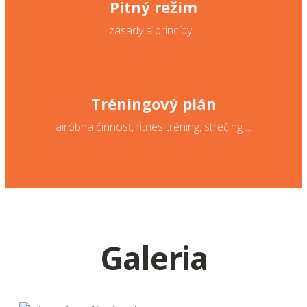
Pitný režim
zásady a princípy...
Tréningový plán
airóbna činnosť, fitnes tréning, strečing ...
Galeria