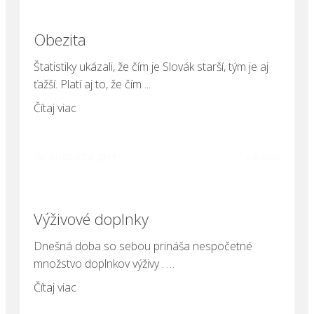
Obezita
Štatistiky ukázali, že čím je Slovák starší, tým je aj
ťažší. Platí aj to, že čím ...
Čítaj viac
16. AUGUSTA 2017
zdravie
Výživové doplnky
Dnešná doba so sebou prináša nespočetné
množstvo doplnkov výživy . …
Čítaj viac