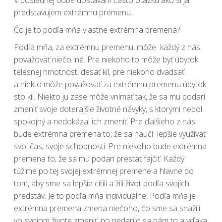
predstavujem extrémnu premenu.
Čo je to podľa mňa vlastne
extrémna premena?
Podľa mňa, za
extrémnu premenu
, môže každý z nás
považovať niečo iné. Pre niekoho to môže byť úbytok
telesnej hmotnosti desať kíl, pre niekoho dvadsať
a niekto môže považovať za
extrémnu premenu úbytok
sto kíl
. Niekto ju zase môže vnímať tak, že sa mu podarí
zmeniť svoje doterajšie životné návyky, s ktorými nebol
spokojný a nedokázal ich zmeniť. Pre ďalšieho z nás
bude extrémna premena to, že sa naučí lepšie využívať
svoj čas, svoje schopnosti. Pre niekoho bude extrémna
premena to, že sa mu podarí prestať fajčiť. Každý
túžime po tej svojej extrémnej premene a hlavne po
tom, aby sme sa lepšie cítili a žili život podľa svojich
predstáv. Je to podľa mňa individuálne. Podľa mňa je
extrémna premena zmena niečoho, čo sme sa snažili
vo svojom živote zmeniť, no nedarilo sa nám to a vďaka