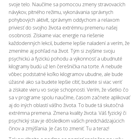
svoje telo. Naučíme sa pomocou zmeny stravovacích
návykov, pitného režimu, vykonávania správnych
pohybových aktivít, správnym oddychom a relaxom
priviesť do svojho života extrémnu premenu našej
osobnosti. Získame viac energie na riešenie
každodenných lekcií, budeme lepšie naladení a verím, že
zmeníme aj pohľad na život. Tým si zvýšime svoju
psychickú a fyzickú pohodu a výkonnosť a ubudnuté
kilogramy budú už len čerešnička na torte. A nebude
vôbec podstatné koľko kilogramov ubudne, ale bude
úžasné ako sa budete lepšie cítiť, budete si viac veriť
a získate vieru vo svoje schopnosti. Verím, že všetko čo
sa v programe spolu naučíme, časom začnete aplikovať
aj do iných oblastí vášho života. To bude tá skutočná
extrémna premena. Zmena kvality života. Váš fyzický či
psychický stav je dôsledkom vašich predchádzajúcich
činov a zmýšľania. Je čas to zmeniť. Tu a teraz!